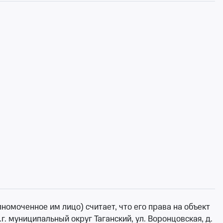
 спектакль по названию театра, жанру или именам
упку банковской картой. Останется лишь распечатать
омоченное им лицо) считает, что его права на объект
г. муниципальный округ Таганский, ул. Воронцовская, д.