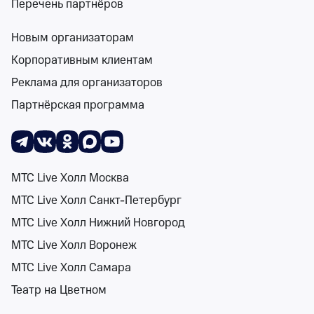
Перечень партнёров
Новым организаторам
Поиск
Помощь
Корзина
Войти
Трагедийные спектакли в Воронежской обла
Корпоративным клиентам
2 события
Реклама для организаторов
Спектакли
Концерты
Детям
Классика
Подарочная карта
Мюзи
Партнёрская программа
Сортировка
Театр
2 фильтра
МТС Live Холл Москва
МТС Live Холл Санкт-Петербург
Поиск
МТС Live Холл Нижний Новгород
Королева кра
МТС Live Холл Воронеж
16+
Театр «Кот»
МТС Live Холл Самара
пт 14 авг, 19:00
Театр на Цветном
Театр «Кот»
от 1 200 ₽