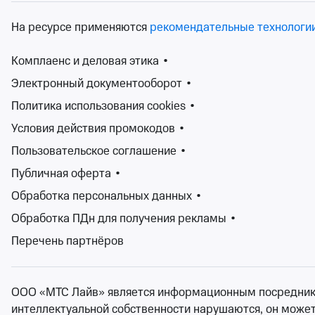
пт 14 августа, 19:00
Спектакли
На ресурсе применяются
рекомендательные технологи
Билеты 
Комплаенс и деловая этика
•
Поздняя любо
Электронный документооборот
•
16+
Воронежский конце
Политика использования cookies
•
чт 22 окт, 19:00
Условия действия промокодов
•
Воронежский конце
Пользовательское соглашение
•
от 2 000 ₽
чт 22 октября, 19:0
Публичная оферта
•
Спектакли
Обработка персональных данных
•
Билеты 
Обработка ПДн для получения рекламы
•
Перечень партнёров
На Ticketland найдется спектакль для каждого — по ду
актеров, которые в нем участвуют. Прочтите аннотацию
Билеты на спектакли театров Воронежской области вы м
ООО «МТС Лайв» является информационным посредником.
электронный билет или показать QR-код билета при вхо
интеллектуальной собственности нарушаются, он может н