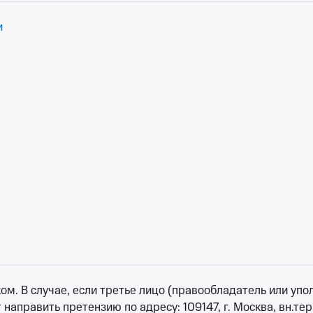
•
осталось 94 билета
и
от 1 200 ₽
вь
ртный зал
ртный зал
0
•
осталось более 100 билетов
от 2 000 ₽
ше, по настроению, по интересам. Легко найти нужный вам
, посмотрите отзывы зрителей и сделайте свой выбор.
ожете приобрести прямо на сайте Ticketland, оплатив пок
 В случае, если третье лицо (правообладатель или уполн
де.
аправить претензию по адресу: 109147, г. Москва, вн.тер.