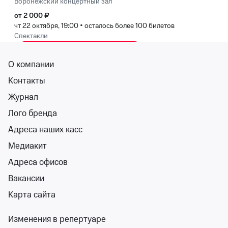
Воронежский концертный зал
от 2 000 ₽
чт 22 октября, 19:00
•
осталось более 100 билетов
Спектакли
Билеты от 2 000 ₽
О компании
Контакты
18+
Журнал
Лого бренда
Адреса наших касс
Медиакит
Вечер со звездой
Адреса офисов
Воронежский концертный зал
Вакансии
вс 25 окт, 19:00
Воронежский концертный зал
Карта сайта
от 1 800 ₽
вс 25 октября, 19:00
•
осталось более 100 билетов
Изменения в репертуаре
Спектакли