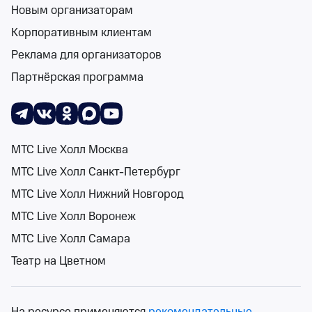
16+
Новым организаторам
Корпоративным клиентам
Реклама для организаторов
Партнёрская программа
Последний этаж
Воронежский концертный зал
сб 7 нояб, 19:00
МТС Live Холл Москва
Воронежский концертный зал
МТС Live Холл Санкт-Петербург
от 1 700 ₽
сб 7 ноября, 19:00
•
осталось более 100 билетов
МТС Live Холл Нижний Новгород
Спектакли
МТС Live Холл Воронеж
Билеты от 1 700 ₽
МТС Live Холл Самара
Театр на Цветном
12+