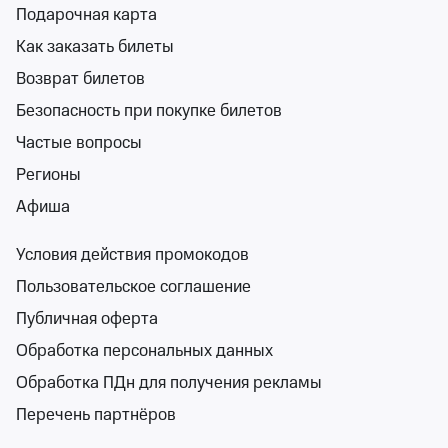
Подарочная карта
Билеты от 1 800 ₽
Как заказать билеты
Возврат билетов
16+
Безопасность при покупке билетов
Частые вопросы
Регионы
Афиша
Жизнь на бис
Воронежский концертный зал
Условия действия промокодов
пн 5 окт, 19:00
Пользовательское соглашение
Воронежский концертный зал
Публичная оферта
от 2 500 ₽
пн 5 октября, 19:00
•
осталось более 100 билетов
Обработка персональных данных
Спектакли
Обработка ПДн для получения рекламы
Билеты от 2 500 ₽
Перечень партнёров