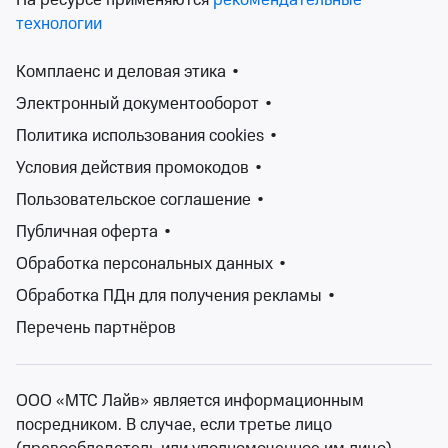
На ресурсе применяются
рекомендательные
технологии
И мы идём
Комплаенс и деловая этика
•
Театр «Кот»
Электронный документооборот
•
вт 18 авг, 19:00
Политика использования cookies
•
Театр «Кот»
Условия действия промокодов
•
от 1 300 ₽
вт 18 августа, 19:00
•
осталось 60 билетов
Пользовательское соглашение
•
Спектакли
Публичная оферта
•
Билеты от 1 300 ₽
Обработка персональных данных
•
Обработка ПДн для получения рекламы
•
Загрузить ещё
Перечень партнёров
1
2
3
ООО «МТС Лайв» является информационным
На Ticketland найдется спектакль для каждого — по
посредником. В случае, если третье лицо
душе, по настроению, по интересам. Легко найти